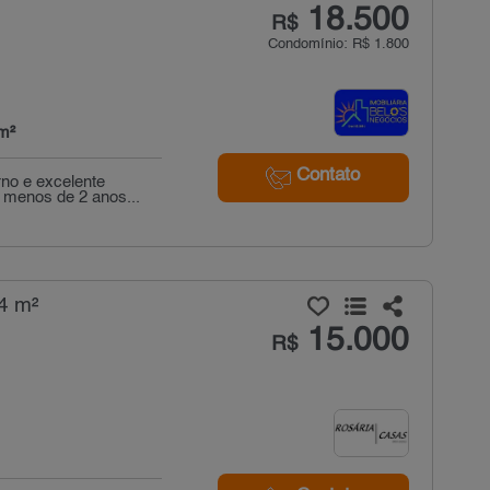
18.500
R$
Condomínio: R$ 1.800
m²
Contato
no e excelente
 menos de 2 anos...
4 m²
15.000
R$