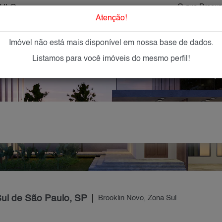
AULO
O que Procur
Atenção!
Imóvel não está mais disponível em nossa base de dados.
GAR
IMÓVEIS NOVOS
IMOBILIÁRIAS
OFEREÇA
Listamos para você imóveis do mesmo perfil!
Sul de São Paulo, SP
Brooklin Novo, Zona Sul