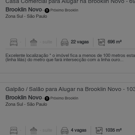
Casa Comercial para Alugar na Brooklin Novo - 6
Brooklin Novo
-
Próximo Brooklin
Zona Sul - São Paulo
-
- suíte
22 vagas
696 m²
Excelente localização * o imóvel fica a menos de 100 metros est
(linha lilás) do metro que fará intersecção com a linha ouro...
Galpão / Salão para Alugar na Brooklin Novo - 10
Brooklin Novo
-
Próximo Brooklin
Zona Sul - São Paulo
-
- suíte
4 vagas
1035 m²