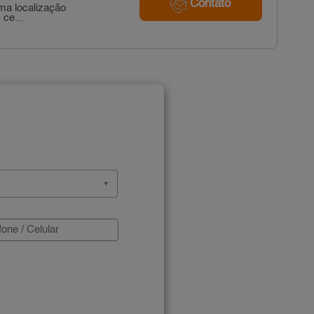
Contato
ma localização
 ce...