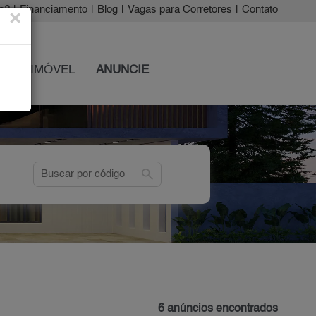
a?
|
Financiamento
|
Blog
|
Vagas para Corretores
|
Contato
×
 SEU IMÓVEL
ANUNCIE
search
6 anúncios encontrados