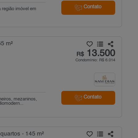
Contato
a região imóvel em
65 m²
13.500
R$
Condomínio: R$ 6.014
Contato
nheiros, mezaninos,
diomodern...
quartos - 145 m²