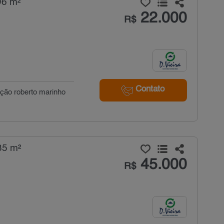
96 m²
22.000
R$
Contato
ação roberto marinho
35 m²
45.000
R$