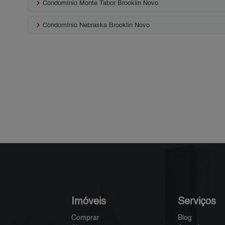
keyboard_arrow_right
Condomínio Monte Tabor Brooklin Novo
keyboard_arrow_right
Condomínio Nebraska Brooklin Novo
Imóveis
Serviços
Comprar
Blog