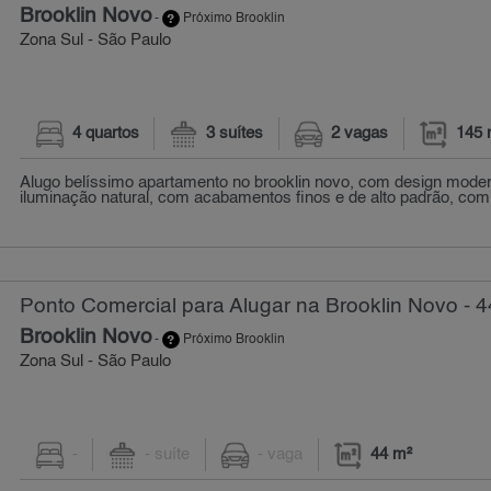
Brooklin Novo
-
Próximo Brooklin
Zona Sul - São Paulo
4 quartos
3 suítes
2 vagas
145 
Alugo belíssimo apartamento no brooklin novo, com design moder
iluminação natural, com acabamentos finos e de alto padrão, com
Ponto Comercial para Alugar na Brooklin Novo - 4
Brooklin Novo
-
Próximo Brooklin
Zona Sul - São Paulo
-
- suíte
- vaga
44 m²