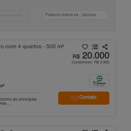
eita Permuta
o com 4 quartos - 500 m²
20.000
R$
Condomínio: R$ 2.900
m²
Contato
róximo às principais
ea ...